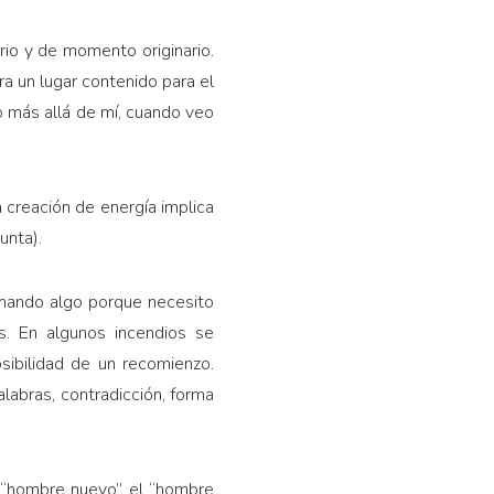
rio y de momento originario.
ra un lugar contenido para el
o más allá de mí, cuando veo
a creación de energía implica
unta).
emando algo porque necesito
es. En algunos incendios se
posibilidad de un recomienzo.
alabras, contradicción, forma
el “hombre nuevo”, el “hombre