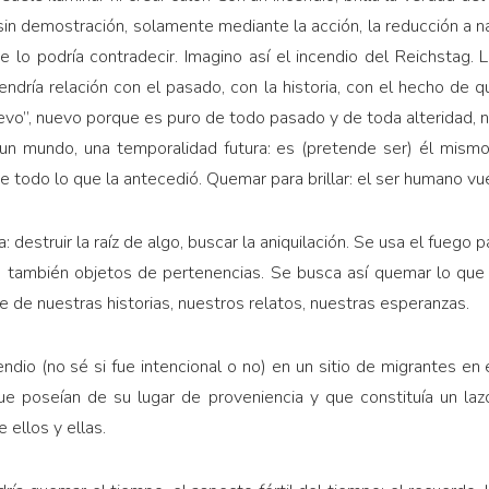
sin demostración, solamente mediante la acción, la reducción a n
e lo podría contradecir. Imagino así el incendio del Reichstag. L
 tendría relación con el pasado, con la historia, con el hecho de
evo”, nuevo porque es puro de todo pasado y de toda alteridad, n
 un mundo, una temporalidad futura: es (pretende ser) él mismo l
e todo lo que la antecedió. Quemar para brillar: el ser humano vuel
destruir la raíz de algo, buscar la aniquilación. Se usa el fuego 
ero también objetos de pertenencias. Se busca así quemar lo qu
e de nuestras historias, nuestros relatos, nuestras esperanzas.
dio (no sé si fue intencional o no) en un sitio de migrantes en e
ue poseían de su lugar de proveniencia y que constituía un laz
ellos y ellas.