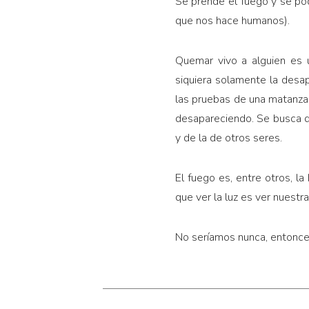
Se prende el fuego y se podr
que nos hace humanos).
Quemar vivo a alguien es 
siquiera solamente la desap
las pruebas de una matanza. 
desapareciendo. Se busca qu
y de la de otros seres.
El fuego es, entre otros, la 
que ver la luz es ver nuestr
No seríamos nunca, entonce