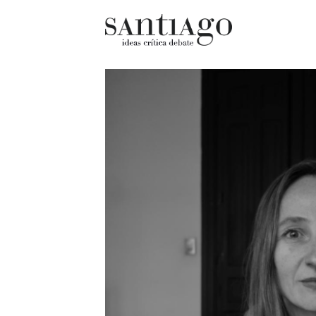
Cultur
Actualidad
Diccio
Archivo Cenfoto-UDP
chilen
Arquetipos de situación
Docum
Artes visuales
Fragm
Ciencia
Gran 
Cine y televisión
Histor
Ciudad
Histor
Cómics
Lagun
Críticas
Libros