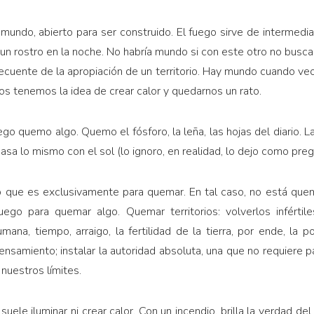
mundo, abierto para ser construido. El fuego sirve de intermedia
a un rostro en la noche. No habría mundo si con este otro no busca
cuente de la apropiación de un territorio. Hay mundo cuando ve
os tenemos la idea de crear calor y quedarnos un rato.
go quemo algo. Quemo el fósforo, la leña, las hojas del diario. L
a lo mismo con el sol (lo ignoro, en realidad, lo dejo como preg
o que es exclusivamente para quemar. En tal caso, no está qu
uego para quemar algo. Quemar territorios: volverlos infértil
mana, tiempo, arraigo, la fertilidad de la tierra, por ende, la 
pensamiento; instalar la autoridad absoluta, una que no requiere p
 nuestros límites.
 suele iluminar ni crear calor. Con un incendio, brilla la verdad d