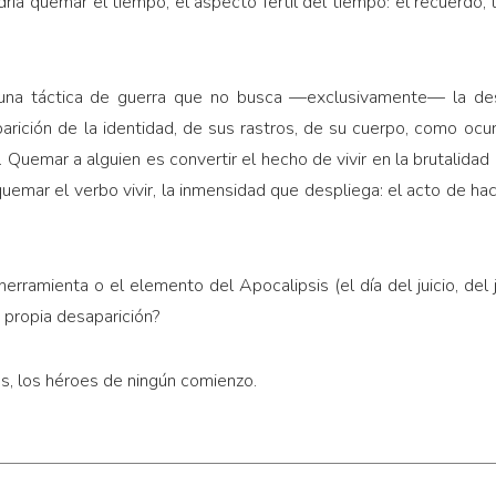
ía quemar el tiempo, el aspecto fértil del tiempo: el recuerdo, l
una táctica de guerra que no busca —exclusivamente— la desa
arición de la identidad, de sus rastros, de su cuerpo, como ocu
Quemar a alguien es convertir el hecho de vivir en la brutalidad 
emar el verbo vivir, la inmensidad que despliega: el acto de hac
herramienta o el elemento del Apocalipsis (el día del juicio, del j
a propia desaparición?
s, los héroes de ningún comienzo.