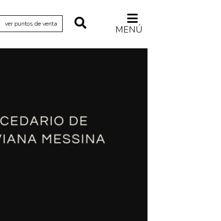
ver puntos de venta
MENÚ
Relecturas
Sociedad
Turismo accidental
Vidas paralelas
Voces y lecturas