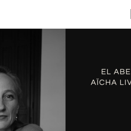
a
Libros usados
nario portátil de la literatura
a
Literatura
entos
Medioambiente
entos
Narrativas visuales
reserva
Pensamiento
ia
Pensamiento ilustrado
ia material de los libros
Personaje
as mentales
Personajes secundarios
Política