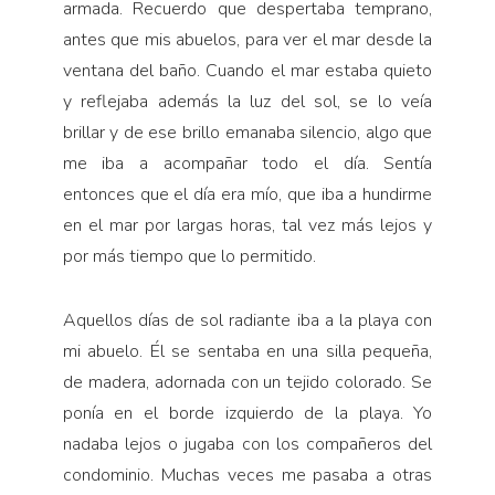
armada. Recuerdo que despertaba temprano,
Pensamiento ilustrado
antes que mis abuelos, para ver el mar desde la
Personaje
ventana del baño. Cuando el mar estaba quieto
Personajes secundarios
y reflejaba además la luz del sol, se lo veía
Política
brillar y de ese brillo emanaba silencio, algo que
me iba a acompañar todo el día. Sentía
Relecturas
entonces que el día era mío, que iba a hundirme
Sociedad
en el mar por largas horas, tal vez más lejos y
Turismo accidental
por más tiempo que lo permitido.
Vidas paralelas
Voces y lecturas
Aquellos días de sol radiante iba a la playa con
mi abuelo. Él se sentaba en una silla pequeña,
de madera, adornada con un tejido colorado. Se
ponía en el borde izquierdo de la playa. Yo
nadaba lejos o jugaba con los compañeros del
condominio. Muchas veces me pasaba a otras