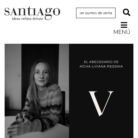
ver puntos de venta
MENÚ
Actualidad
Archivo Cenfoto-UDP
Arquetipos de situación
Artes visuales
Ciencia
Cine y televisión
Ciudad
Cómics
Críticas