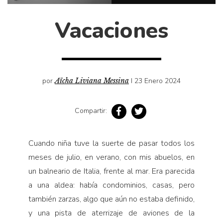
Cultura
Diccionario portátil de la literatura chilena
Vacaciones
Documentos
Fragmentos
Gran reserva
Historia
por
Aïcha Liviana Messina
I 23 Enero 2024
Historia material de los libros
Compartir:
Lagunas mentales
Libros
Cuando niña tuve la suerte de pasar todos los
Libros usados
meses de julio, en verano, con mis abuelos, en
Literatura
un balneario de Italia, frente al mar. Era parecida
Medioambiente
a una aldea: había condominios, casas, pero
Narrativas visuales
también zarzas, algo que aún no estaba definido,
y una pista de aterrizaje de aviones de la
Pensamiento