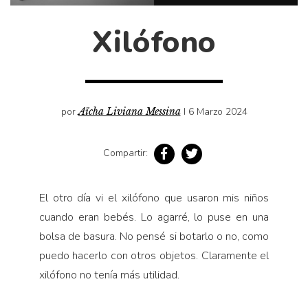
Cultura
Diccionario portátil de la literatura chilena
Xilófono
Documentos
Fragmentos
Gran reserva
Historia
por
Aïcha Liviana Messina
I 6 Marzo 2024
Historia material de los libros
Compartir:
Lagunas mentales
Libros
El otro día vi el xilófono que usaron mis niños
Libros usados
cuando eran bebés. Lo agarré, lo puse en una
Literatura
bolsa de basura. No pensé si botarlo o no, como
Medioambiente
puedo hacerlo con otros objetos. Claramente el
Narrativas visuales
xilófono no tenía más utilidad.
Pensamiento