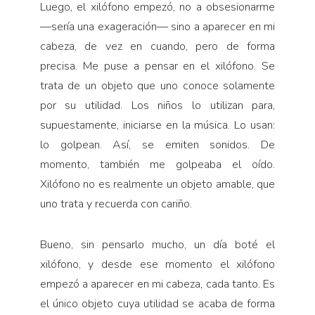
Luego, el xilófono empezó, no a obsesionarme
Pensamiento ilustrado
—sería una exageración— sino a aparecer en mi
Personaje
cabeza, de vez en cuando, pero de forma
Personajes secundarios
precisa. Me puse a pensar en el xilófono. Se
Política
trata de un objeto que uno conoce solamente
por su utilidad. Los niños lo utilizan para,
Relecturas
supuestamente, iniciarse en la música. Lo usan:
Sociedad
lo golpean. Así, se emiten sonidos. De
Turismo accidental
momento, también me golpeaba el oído.
Vidas paralelas
Xilófono no es realmente un objeto amable, que
Voces y lecturas
uno trata y recuerda con cariño.
Bueno, sin pensarlo mucho, un día boté el
xilófono, y desde ese momento el xilófono
empezó a aparecer en mi cabeza, cada tanto. Es
el único objeto cuya utilidad se acaba de forma