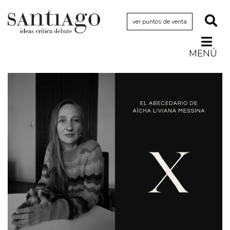
ver puntos de venta
MENÚ
Actualidad
Archivo Cenfoto-UDP
Arquetipos de situación
Artes visuales
Ciencia
Cine y televisión
Ciudad
Cómics
Críticas