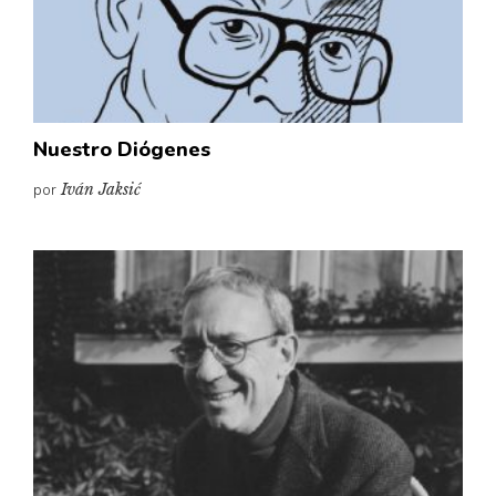
Pensamiento ilustrado
Personaje
Personajes secundarios
Política
Nuestro Diógenes
Relecturas
por
Iván Jaksić
Sociedad
Turismo accidental
Vidas paralelas
Voces y lecturas