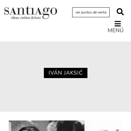
ver puntos de venta
MENÚ
Actualidad
Archivo Cenfoto-UDP
Arquetipos de situación
Artes visuales
IVÁN JAKSIĆ
Ciencia
Cine y televisión
Ciudad
Cómics
Críticas