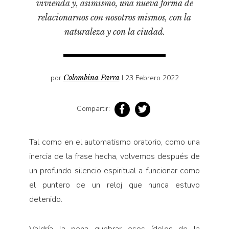
vivienda y, asimismo, una nueva forma de
Pensamiento ilustrado
relacionarnos con nosotros mismos, con la
Personaje
naturaleza y con la ciudad.
Personajes secundarios
Política
Relecturas
por
Colombina Parra
I 23 Febrero 2022
Sociedad
Turismo accidental
Compartir:
Vidas paralelas
Tal como en el automatismo oratorio, como una
Voces y lecturas
inercia de la frase hecha, volvemos después de
un profundo silencio espiritual a funcionar como
el puntero de un reloj que nunca estuvo
detenido.
Valdría la pena quebrar esos ídolos de la