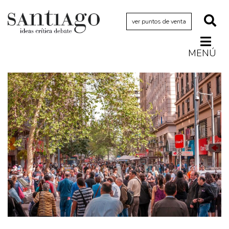
ver puntos de venta
MENÚ
Actualidad
Archivo Cenfoto-UDP
Arquetipos de situación
Artes visuales
Ciencia
Cine y televisión
Ciudad
Cómics
Críticas