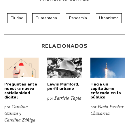
Ciudad
Cuarentena
Pandemia
Urbanismo
RELACIONADOS
Preguntas ante
Lewis Mumford,
Hacia un
nuestra nueva
perfil urbano
capitalismo
cotidianidad
enfocado en lo
digital
público
por
Patricio Tapia
por
Carolina
por
Paula Escobar
Gainza y
Chavarría
Carolina Zúñiga