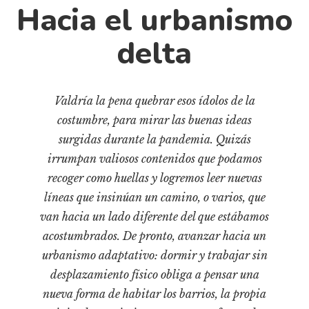
Cultura
Hacia el urbanismo
Diccionario portátil de la literatura chilena
delta
Documentos
Fragmentos
Gran reserva
Valdría la pena quebrar esos ídolos de la
Historia
costumbre, para mirar las buenas ideas
Historia material de los libros
surgidas durante la pandemia. Quizás
Lagunas mentales
irrumpan valiosos contenidos que podamos
Libros
recoger como huellas y logremos leer nuevas
líneas que insinúan un camino, o varios, que
Libros usados
van hacia un lado diferente del que estábamos
Literatura
acostumbrados. De pronto, avanzar hacia un
Medioambiente
urbanismo adaptativo: dormir y trabajar sin
Narrativas visuales
desplazamiento físico obliga a pensar una
nueva forma de habitar los barrios, la propia
Pensamiento