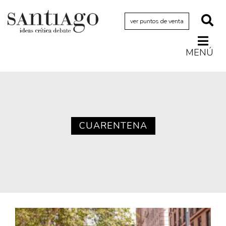
ver puntos de venta
MENÚ
Actualidad
Archivo Cenfoto-UDP
Arquetipos de situación
Artes visuales
CUARENTENA
Ciencia
Cine y televisión
Ciudad
Cómics
Críticas