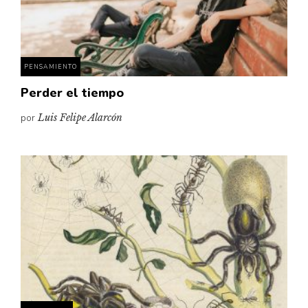
Pensamiento ilustrado
Personaje
Personajes secundarios
PENSAMIENTO
Política
Perder el tiempo
Relecturas
por
Luis Felipe Alarcón
Sociedad
Turismo accidental
Vidas paralelas
Voces y lecturas