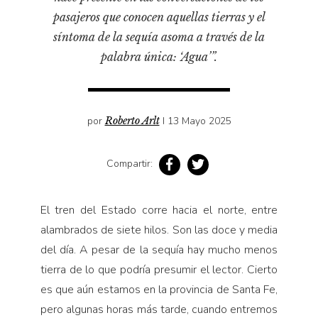
Pensamiento ilustrado
pasajeros que conocen aquellas tierras y el
Personaje
síntoma de la sequía asoma a través de la
Personajes secundarios
palabra única: ‘Agua’”.
Política
Relecturas
por
Roberto Arlt
I 13 Mayo 2025
Sociedad
Turismo accidental
Compartir:
Vidas paralelas
Voces y lecturas
El tren del Estado corre hacia el norte, entre
alambrados de siete hilos. Son las doce y media
del día. A pesar de la sequía hay mucho menos
tierra de lo que podría presumir el lector. Cierto
es que aún estamos en la provincia de Santa Fe,
pero algunas horas más tarde, cuando entremos