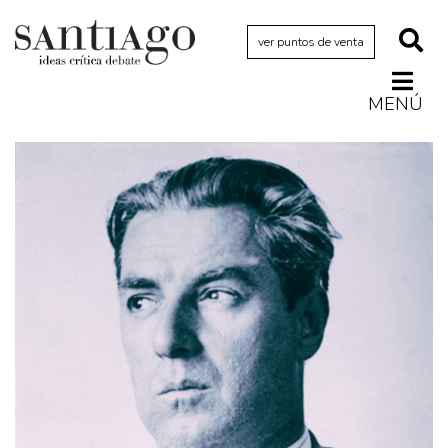
ver puntos de venta
MENÚ
Actualidad
Archivo Cenfoto-UDP
Arquetipos de situación
Artes visuales
Ciencia
Cine y televisión
Ciudad
Cómics
Críticas