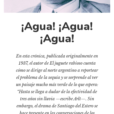
Cultura
Diccionario portátil de la literatura chilena
Documentos
¡Agua! ¡Agua!
Fragmentos
Gran reserva
¡Agua!
Historia
Historia material de los libros
En esta crónica, publicada originalmente en
Lagunas mentales
1937, el autor de El juguete rabioso cuenta
Libros
cómo se dirige al norte argentino a reportear
Libros usados
el problema de la sequía y se sorprende al ver
Literatura
un paisaje mucho más verde de lo que espera:
“Hasta se llega a dudar de la efectividad de
Medioambiente
tres años sin lluvia —escribe Arlt—. Sin
Narrativas visuales
embargo, el drama de Santiago del Estero se
Pensamiento
hace presente en las conversaciones de los