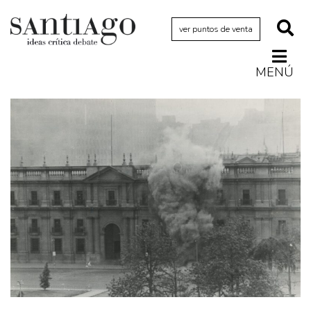
ver puntos de venta
MENÚ
Actualidad
Archivo Cenfoto-UDP
Arquetipos de situación
Artes visuales
Ciencia
Cine y televisión
Ciudad
Cómics
Críticas