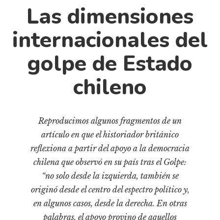
Cultura
Las dimensiones
Diccionario portátil de la literatura chilena
internacionales del
Documentos
Fragmentos
golpe de Estado
Gran reserva
chileno
Historia
Historia material de los libros
Lagunas mentales
Reproducimos algunos fragmentos de un
Libros
artículo en que el historiador británico
Libros usados
reflexiona a partir del apoyo a la democracia
chilena que observó en su país tras el Golpe:
Literatura
“no solo desde la izquierda, también se
Medioambiente
originó desde el centro del espectro político y,
Narrativas visuales
en algunos casos, desde la derecha. En otras
Pensamiento
palabras, el apoyo provino de aquellos