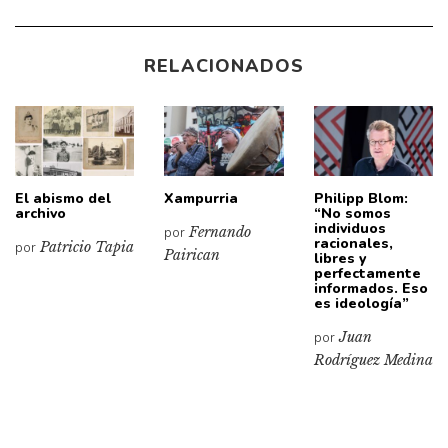
RELACIONADOS
El abismo del
Xampurria
Philipp Blom:
archivo
“No somos
individuos
por
Fernando
racionales,
por
Patricio Tapia
Pairican
libres y
perfectamente
informados. Eso
es ideología”
por
Juan
Rodríguez Medina