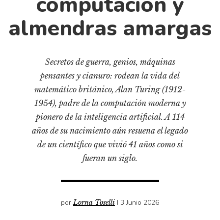
computación y
Cultura
Diccionario portátil de la literatura chilena
almendras amargas
Documentos
Fragmentos
Secretos de guerra, genios, máquinas
Gran reserva
pensantes y cianuro: rodean la vida del
Historia
matemático británico, Alan Turing (1912-
Historia material de los libros
1954), padre de la computación moderna y
Lagunas mentales
pionero de la inteligencia artificial. A 114
Libros
años de su nacimiento aún resuena el legado
de un científico que vivió 41 años como si
Libros usados
fueran un siglo.
Literatura
Medioambiente
Narrativas visuales
por
Lorna Toselli
I 3 Junio 2026
Pensamiento