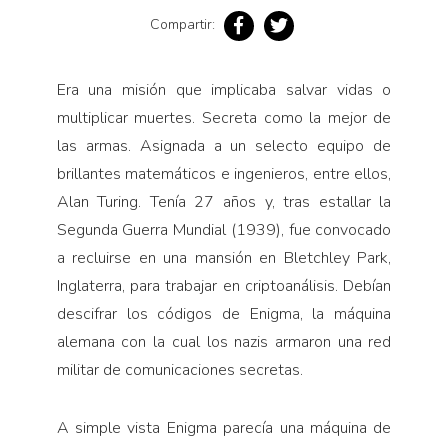
Pensamiento ilustrado
Compartir:
Personaje
Personajes secundarios
Era una misión que implicaba salvar vidas o
Política
multiplicar muertes. Secreta como la mejor de
las armas. Asignada a un selecto equipo de
Relecturas
brillantes matemáticos e ingenieros, entre ellos,
Sociedad
Alan Turing. Tenía 27 años y, tras estallar la
Turismo accidental
Segunda Guerra Mundial (1939), fue convocado
Vidas paralelas
a recluirse en una mansión en Bletchley Park,
Voces y lecturas
Inglaterra, para trabajar en criptoanálisis. Debían
descifrar los códigos de Enigma, la máquina
alemana con la cual los nazis armaron una red
militar de comunicaciones secretas.
A simple vista Enigma parecía una máquina de