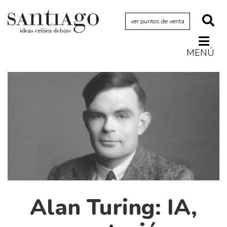
ver puntos de venta
MENÚ
Actualidad
Archivo Cenfoto-UDP
Arquetipos de situación
Artes visuales
Ciencia
Cine y televisión
Ciudad
Cómics
Alan Turing: IA,
Críticas