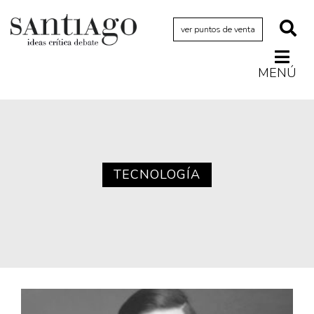
ver puntos de venta
MENÚ
Actualidad
Archivo Cenfoto-UDP
Arquetipos de situación
Artes visuales
TECNOLOGÍA
Ciencia
Cine y televisión
Ciudad
Cómics
Críticas