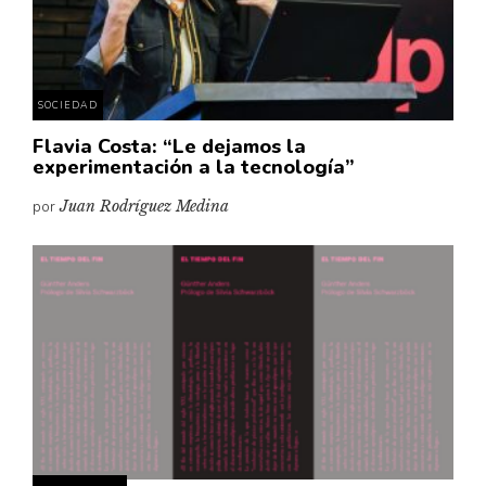
Pensamiento ilustrado
Personaje
Personajes secundarios
SOCIEDAD
Política
Flavia Costa: “Le dejamos la
Relecturas
experimentación a la tecnología”
Sociedad
por
Juan Rodríguez Medina
Turismo accidental
Vidas paralelas
Voces y lecturas