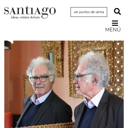
ver puntos de venta
MENÚ
Actualidad
Archivo Cenfoto-UDP
Arquetipos de situación
Artes visuales
Ciencia
Cine y televisión
Ciudad
Cómics
Críticas