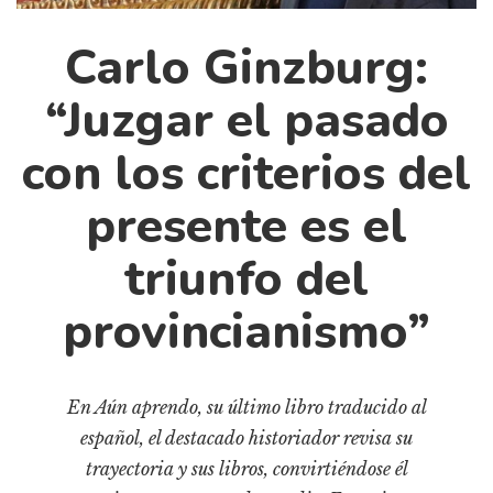
Cultura
Diccionario portátil de la literatura chilena
Carlo Ginzburg:
Documentos
“Juzgar el pasado
Fragmentos
Gran reserva
con los criterios del
Historia
presente es el
Historia material de los libros
Lagunas mentales
triunfo del
Libros
provincianismo”
Libros usados
Literatura
Medioambiente
En Aún aprendo, su último libro traducido al
Narrativas visuales
español, el destacado historiador revisa su
trayectoria y sus libros, convirtiéndose él
Pensamiento