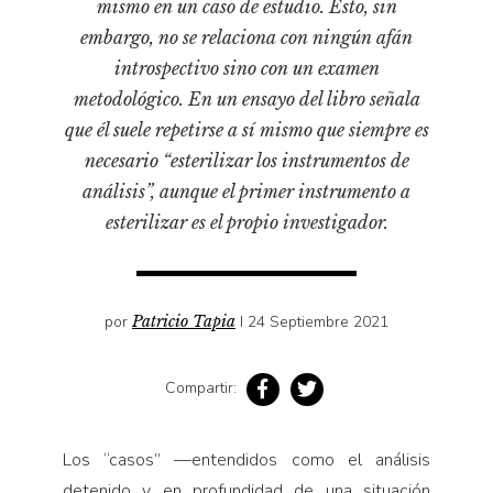
mismo en un caso de estudio. Esto, sin
Pensamiento ilustrado
embargo, no se relaciona con ningún afán
Personaje
introspectivo sino con un examen
Personajes secundarios
metodológico. En un ensayo del libro señala
Política
que él suele repetirse a sí mismo que siempre es
necesario “esterilizar los instrumentos de
Relecturas
análisis”, aunque el primer instrumento a
Sociedad
esterilizar es el propio investigador.
Turismo accidental
Vidas paralelas
Voces y lecturas
por
Patricio Tapia
I 24 Septiembre 2021
Compartir:
Los “casos” —entendidos como el análisis
detenido y en profundidad de una situación