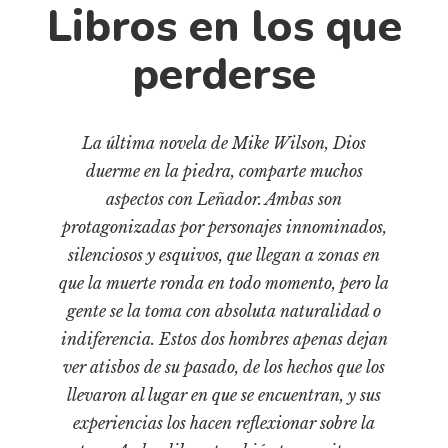
Cultura
Libros en los que
Diccionario portátil de la literatura chilena
perderse
Documentos
Fragmentos
Gran reserva
La última novela de Mike Wilson, Dios
Historia
duerme en la piedra, comparte muchos
Historia material de los libros
aspectos con Leñador. Ambas son
Lagunas mentales
protagonizadas por personajes innominados,
silenciosos y esquivos, que llegan a zonas en
Libros
que la muerte ronda en todo momento, pero la
Libros usados
gente se la toma con absoluta naturalidad o
Literatura
indiferencia. Estos dos hombres apenas dejan
Medioambiente
ver atisbos de su pasado, de los hechos que los
llevaron al lugar en que se encuentran, y sus
Narrativas visuales
experiencias los hacen reflexionar sobre la
Pensamiento