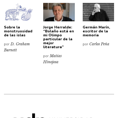
Sobre la
Jorge Herralde:
Germán Marín,
monstruosidad
“Bolaño está en
escritor de la
de las islas
mi Olimpo
memoria
particular de la
mejor
por
D. Graham
por
Carlos Peña
literatura”
Burnett
por
Matías
Hinojosa