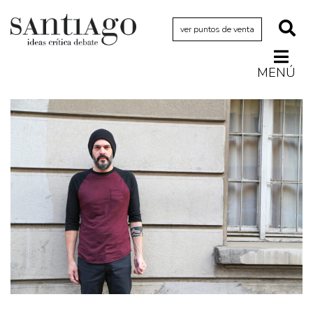
ver puntos de venta
MENÚ
Actualidad
Archivo Cenfoto-UDP
Arquetipos de situación
Artes visuales
Ciencia
Cine y televisión
Ciudad
Cómics
Críticas