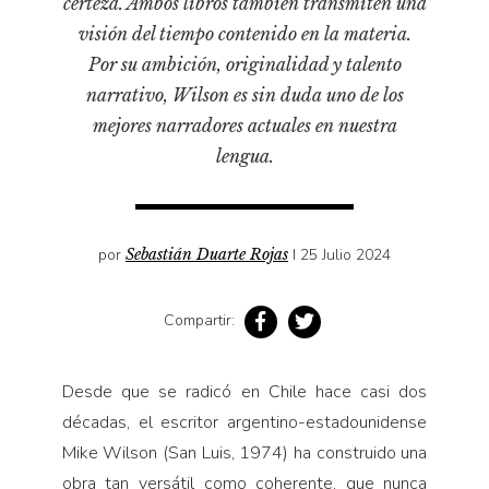
certeza. Ambos libros también transmiten una
Pensamiento ilustrado
visión del tiempo contenido en la materia.
Personaje
Por su ambición, originalidad y talento
Personajes secundarios
narrativo, Wilson es sin duda uno de los
Política
mejores narradores actuales en nuestra
lengua.
Relecturas
Sociedad
Turismo accidental
por
Sebastián Duarte Rojas
I 25 Julio 2024
Vidas paralelas
Voces y lecturas
Compartir:
Desde que se radicó en Chile hace casi dos
décadas, el escritor argentino-estadounidense
Mike Wilson (San Luis, 1974) ha construido una
obra tan versátil como coherente, que nunca