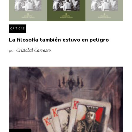
Pensamiento ilustrado
Personaje
Personajes secundarios
CRÍTICAS
Política
La filosofía también estuvo en peligro
Relecturas
por
Cristóbal Carrasco
Sociedad
Turismo accidental
Vidas paralelas
Voces y lecturas