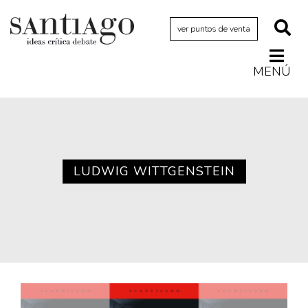
ver puntos de venta
MENÚ
Actualidad
Archivo Cenfoto-UDP
Arquetipos de situación
Artes visuales
LUDWIG WITTGENSTEIN
Ciencia
Cine y televisión
Ciudad
Cómics
Críticas