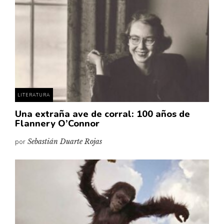
Cultura
Diccionario portátil de la literatura chilena
Documentos
Fragmentos
Gran reserva
Historia
Historia material de los libros
LITERATURA
Lagunas mentales
Una extraña ave de corral: 100 años de
Flannery O’Connor
Libros
por
Sebastián Duarte Rojas
Libros usados
Literatura
Medioambiente
Narrativas visuales
Pensamiento