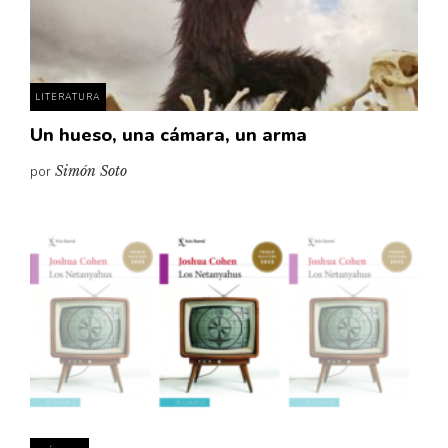
Pensamiento ilustrado
Personaje
Personajes secundarios
LITERATURA
Política
Un hueso, una cámara, un arma
Relecturas
por
Simón Soto
Sociedad
Turismo accidental
Vidas paralelas
Voces y lecturas