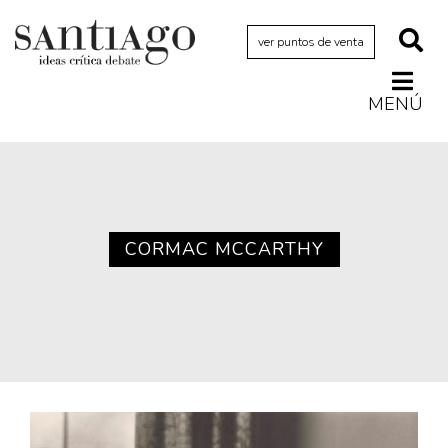
ver puntos de venta
MENÚ
Actualidad
Archivo Cenfoto-UDP
Arquetipos de situación
Artes visuales
CORMAC MCCARTHY
Ciencia
Cine y televisión
Ciudad
Cómics
Críticas