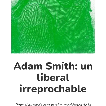
Cultura
Diccionario portátil de la literatura chilena
Documentos
Fragmentos
Gran reserva
Historia
Historia material de los libros
Lagunas mentales
Libros
Adam Smith: un
Libros usados
liberal
Literatura
irreprochable
Medioambiente
Narrativas visuales
Pensamiento
Para el autor de esta reseña, académico de la