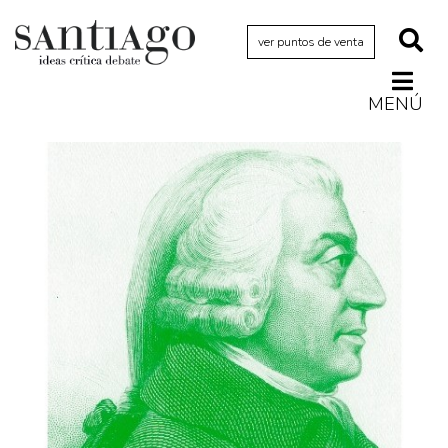
ver puntos de venta
MENÚ
Actualidad
Archivo Cenfoto-UDP
Arquetipos de situación
Artes visuales
Ciencia
Cine y televisión
Ciudad
Cómics
Críticas