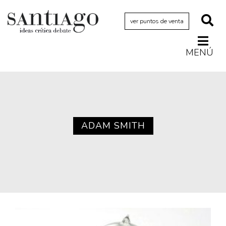
ver puntos de venta
MENÚ
Actualidad
Archivo Cenfoto-UDP
Arquetipos de situación
Artes visuales
ADAM SMITH
Ciencia
Cine y televisión
Ciudad
Cómics
Críticas