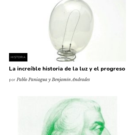
Cultura
Diccionario portátil de la literatura chilena
Documentos
Fragmentos
Gran reserva
Historia
Historia material de los libros
HISTORIA
Lagunas mentales
La increíble historia de la luz y el progreso
Libros
por
Pablo Paniagua y Benjamín Andrades
Libros usados
Literatura
Medioambiente
Narrativas visuales
Pensamiento