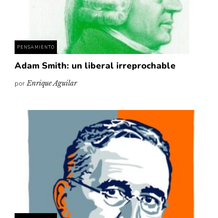
Pensamiento ilustrado
Personaje
Personajes secundarios
PENSAMIENTO
Política
Adam Smith: un liberal irreprochable
Relecturas
por
Enrique Aguilar
Sociedad
Turismo accidental
Vidas paralelas
Voces y lecturas