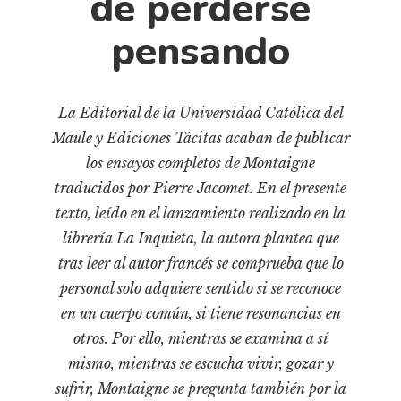
de perderse
Cultura
Diccionario portátil de la literatura chilena
pensando
Documentos
Fragmentos
La Editorial de la Universidad Católica del
Gran reserva
Maule y Ediciones Tácitas acaban de publicar
Historia
los ensayos completos de Montaigne
Historia material de los libros
traducidos por Pierre Jacomet. En el presente
Lagunas mentales
texto, leído en el lanzamiento realizado en la
Libros
librería La Inquieta, la autora plantea que
tras leer al autor francés se comprueba que lo
Libros usados
personal solo adquiere sentido si se reconoce
Literatura
en un cuerpo común, si tiene resonancias en
Medioambiente
otros. Por ello, mientras se examina a sí
Narrativas visuales
mismo, mientras se escucha vivir, gozar y
Pensamiento
sufrir, Montaigne se pregunta también por la