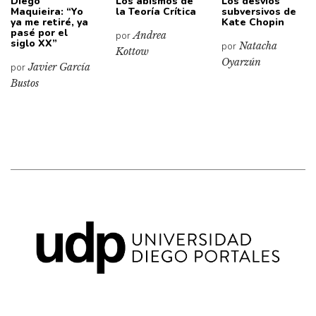
Diego
Los abismos de
Los desvíos
Maquieira: “Yo
la Teoría Crítica
subversivos de
ya me retiré, ya
Kate Chopin
pasé por el
por
Andrea
siglo XX”
por
Natacha
Kottow
Oyarzún
por
Javier García
Bustos