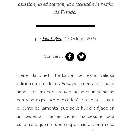
Pensamiento ilustrado
amistad, la educación, la crueldad o la razón
de Estado.
Personaje
Personajes secundarios
Política
por
Paz López
I 17 Octubre 2025
Relecturas
Sociedad
Compartir:
Turismo accidental
Vidas paralelas
Pierre Jacomet, traductor de esta valiosa
Voces y lecturas
edición chilena de los
Ensayos
, cuenta que pasó
años sosteniendo conversaciones imaginarias
con Montaigne. Aprendió de él, rio con él, hasta
el punto de lamentar que se lo hubiera fijado en
un pedestal muchas veces inaccesible para
cualquiera que no fuese especialista. Contra esa