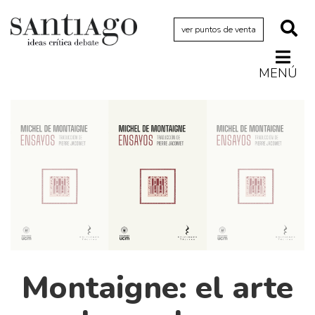
ver puntos de venta
MENÚ
Actualidad
Archivo Cenfoto-UDP
Arquetipos de situación
Artes visuales
Ciencia
Cine y televisión
Ciudad
Cómics
Montaigne: el arte
Críticas