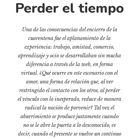
Cultura
Perder el tiempo
Diccionario portátil de la literatura chilena
Documentos
Una de las consecuencias del encierro de la
Fragmentos
cuarentena fue el aplanamiento de la
Gran reserva
experiencia: trabajo, amistad, comercio,
Historia
aprendizaje y ocio se desarrollaban sin mucha
Historia material de los libros
diferencia a través de la web, en forma
Lagunas mentales
virtual. ¿Qué ocurre en este escenario con el
Libros
amor, una forma de relación que, al ver
restringido el contacto con los otros, al perder
Libros usados
el vínculo con lo inesperado, reduce de manera
Literatura
radical la noción de porvenir? Tal vez el
Medioambiente
aburrimiento se produce justamente cuando
Narrativas visuales
no se le abre la puerta a lo desconocido, es
Pensamiento
decir, cuando el presente se vuelve un continuo