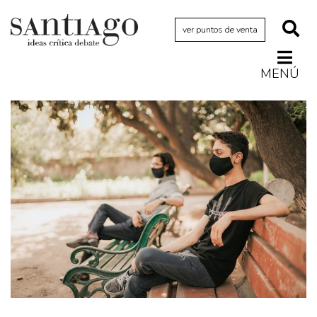
ver puntos de venta
MENÚ
Actualidad
Archivo Cenfoto-UDP
Arquetipos de situación
Artes visuales
Ciencia
Cine y televisión
Ciudad
Cómics
Críticas