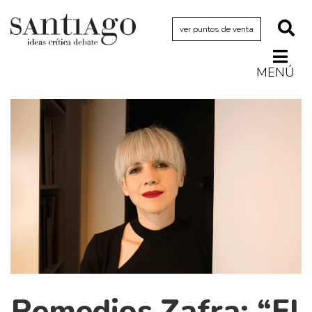
ver puntos de venta
MENÚ
Actualidad
Archivo Cenfoto-UDP
Arquetipos de situación
Artes visuales
Ciencia
Cine y televisión
Ciudad
Cómics
Críticas
Remedios Zafra: “El