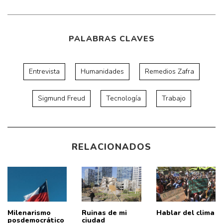
PALABRAS CLAVES
Entrevista
Humanidades
Remedios Zafra
Sigmund Freud
Tecnología
Trabajo
RELACIONADOS
Milenarismo
Ruinas de mi
Hablar del clima
posdemocrático
ciudad