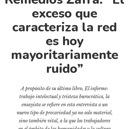
Cultura
exceso que
Diccionario portátil de la literatura chilena
Documentos
caracteriza la red
Fragmentos
es hoy
Gran reserva
Historia
mayoritariamente
Historia material de los libros
ruido”
Lagunas mentales
Libros
Libros usados
A propósito de su último libro, El informe:
Literatura
trabajo intelectual y tristeza burocrática, la
ensayista se refiere en esta entrevista a un
Medioambiente
nuevo tipo de precariedad ya no solo material,
Narrativas visuales
sino también vital, a la que los trabajadores
Pensamiento
en el ámbito de las humanidades y la cultura