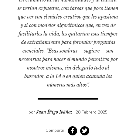
Pensamiento ilustrado
se verían expuestos, con tareas que poco tienen
Personaje
que ver con el núcleo creativo que les apasiona
Personajes secundarios
y sí con modelos algorítmicos que, en vez de
Política
facilitarles la vida, les quitarían esos tiempos
de extrañamiento para formular preguntas
Relecturas
esenciales. “Esas sombras —sugiere— son
Sociedad
necesarias para hacer el mundo pensativo por
Turismo accidental
nosotros mismos, sin delegarlo todo al
Vidas paralelas
buscador, a la IA o en quien acumula los
Voces y lecturas
números más altos”.
por
Juan Íñigo Ibáñez
I 28 Febrero 2025
Compartir: