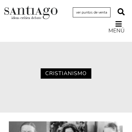
ver puntos de venta
MENÚ
Actualidad
Archivo Cenfoto-UDP
Arquetipos de situación
Artes visuales
CRISTIANISMO
Ciencia
Cine y televisión
Ciudad
Cómics
Críticas