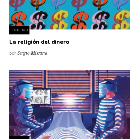
Pensamiento ilustrado
Personaje
Personajes secundarios
SOCIEDAD
Política
La religión del dinero
Relecturas
por
Sergio Missana
Sociedad
Turismo accidental
Vidas paralelas
Voces y lecturas