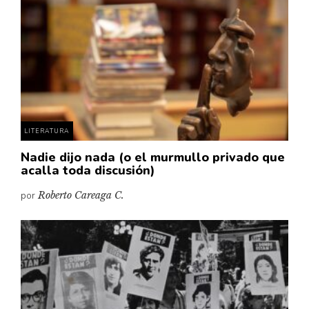
Cultura
Diccionario portátil de la literatura chilena
Documentos
Fragmentos
Gran reserva
Historia
Historia material de los libros
LITERATURA
Lagunas mentales
Nadie dijo nada (o el murmullo privado que
acalla toda discusión)
Libros
por
Roberto Careaga C.
Libros usados
Literatura
Medioambiente
Narrativas visuales
Pensamiento