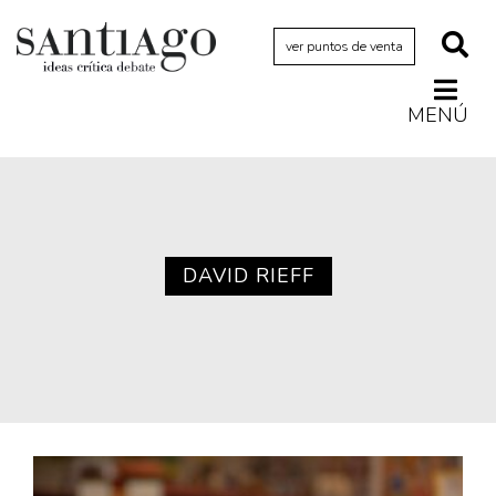
ver puntos de venta
MENÚ
Actualidad
Archivo Cenfoto-UDP
Arquetipos de situación
Artes visuales
DAVID RIEFF
Ciencia
Cine y televisión
Ciudad
Cómics
Críticas