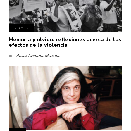
Pensamiento ilustrado
Personaje
Personajes secundarios
PENSAMIENTO
Política
Memoria y olvido: reflexiones acerca de los
Relecturas
efectos de la violencia
Sociedad
por
Aïcha Liviana Messina
Turismo accidental
Vidas paralelas
Voces y lecturas