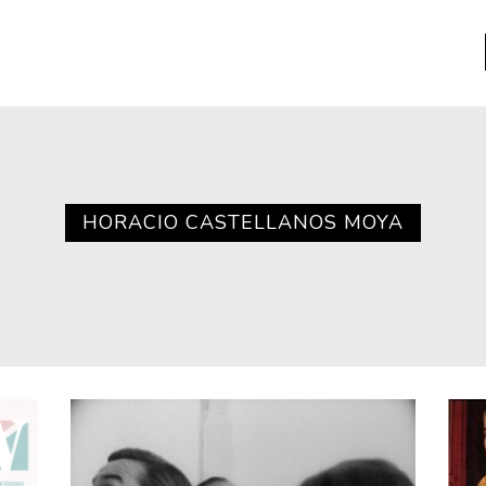
a
Libros usados
nario portátil de la literatura
HORACIO CASTELLANOS MOYA
a
Literatura
entos
Medioambiente
entos
Narrativas visuales
reserva
Pensamiento
ia
Pensamiento ilustrado
ia material de los libros
Personaje
as mentales
Personajes secundarios
Política