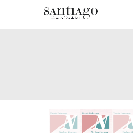
Cultur
Actualidad
Diccio
Archivo Cenfoto-UDP
chilen
Arquetipos de situación
Docum
Artes visuales
Fragm
Ciencia
Gran 
Cine y televisión
Histor
Ciudad
Histor
Cómics
Lagun
Críticas
Libros