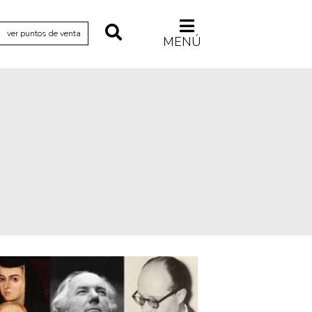
ver puntos de venta
MENÚ
Relecturas
Sociedad
Turismo accidental
Vidas paralelas
Voces y lecturas