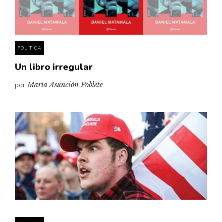
Pensamiento ilustrado
Personaje
Personajes secundarios
POLÍTICA
Política
Un libro irregular
Relecturas
por
María Asunción Poblete
Sociedad
Turismo accidental
Vidas paralelas
Voces y lecturas