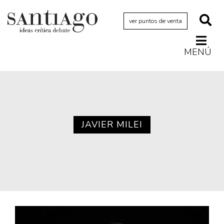
ver puntos de venta
MENÚ
Actualidad
Archivo Cenfoto-UDP
Arquetipos de situación
Artes visuales
JAVIER MILEI
Ciencia
Cine y televisión
Ciudad
Cómics
Críticas