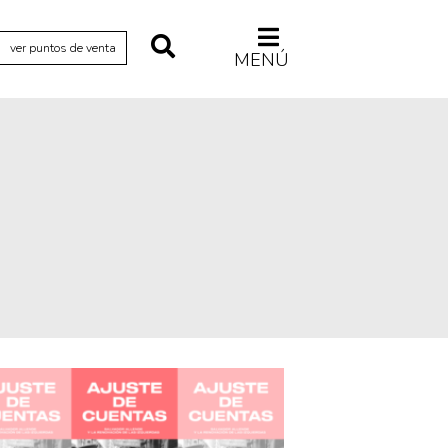
ver puntos de venta
MENÚ
Relecturas
Sociedad
Turismo accidental
Vidas paralelas
Voces y lecturas