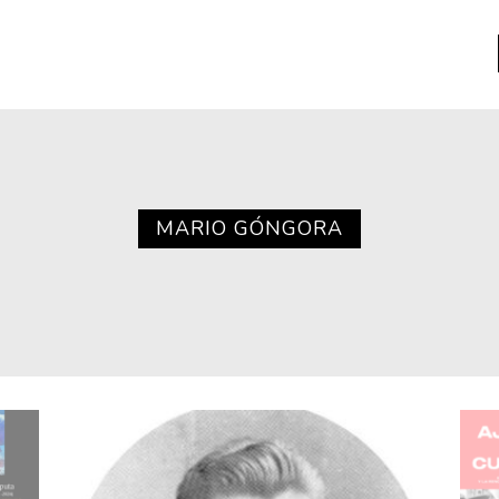
a
Libros usados
nario portátil de la literatura
MARIO GÓNGORA
a
Literatura
entos
Medioambiente
entos
Narrativas visuales
reserva
Pensamiento
ia
Pensamiento ilustrado
ia material de los libros
Personaje
as mentales
Personajes secundarios
Política