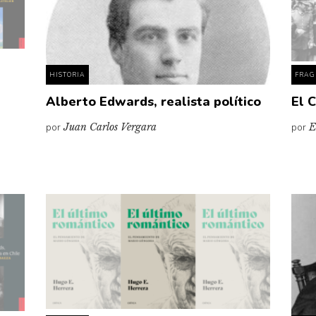
HISTORIA
FRAG
Alberto Edwards, realista político
El 
por
Juan Carlos Vergara
por
E