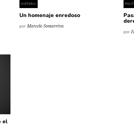
HISTORIA
POLÍ
Un homenaje enredoso
Pas
der
por
Marcelo Somarriva
por
H
 el