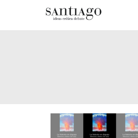
Cultur
Actualidad
Diccio
Archivo Cenfoto-UDP
chilen
Arquetipos de situación
Docum
Artes visuales
Fragm
Ciencia
Gran 
Cine y televisión
Histor
Ciudad
Histor
Cómics
Lagun
Críticas
Libros