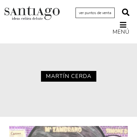
ver puntos de venta
MENÚ
Actualidad
Archivo Cenfoto-UDP
Arquetipos de situación
Artes visuales
MARTÍN CERDA
Ciencia
Cine y televisión
Ciudad
Cómics
Críticas