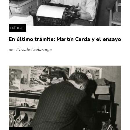
Pensamiento ilustrado
Personaje
Personajes secundarios
CRÍTICAS
Política
En último trámite: Martín Cerda y el ensayo
Relecturas
por
Vicente Undurraga
Sociedad
Turismo accidental
Vidas paralelas
Voces y lecturas