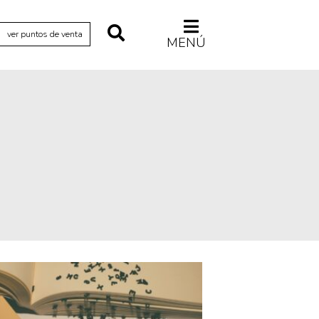
ver puntos de venta
MENÚ
Relecturas
Sociedad
Turismo accidental
Vidas paralelas
Voces y lecturas