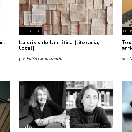
LITERATURA
LITE
r,
La crisis de la crítica (literaria,
Tex
local)
arr
por
Pablo Chiuminatto
por
N