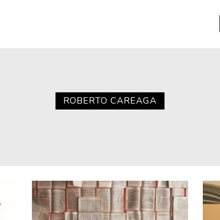
a
Libros usados
nario portátil de la literatura
ROBERTO CAREAGA
a
Literatura
entos
Medioambiente
entos
Narrativas visuales
reserva
Pensamiento
ia
Pensamiento ilustrado
ia material de los libros
Personaje
as mentales
Personajes secundarios
Política