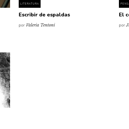
LITERATURA
PENS
Escribir de espaldas
El 
por
Valeria Tentoni
por
J