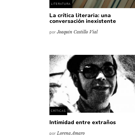
LITERATURA
La crítica literaria: una
conversación inexistente
por
Joaquín Castillo Vial
CRÍTICAS
Intimidad entre extraños
por
Lorena Amaro