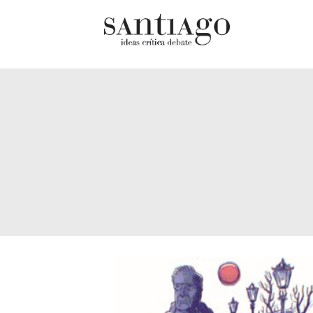
Cultur
Actualidad
Diccio
Archivo Cenfoto-UDP
chilen
Arquetipos de situación
Docum
Artes visuales
Fragm
Ciencia
Gran 
Cine y televisión
Histor
Ciudad
Histor
Cómics
Lagun
Críticas
Libros