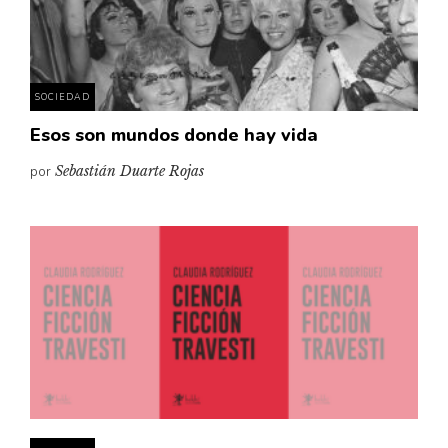
Pensamiento ilustrado
Personaje
Personajes secundarios
SOCIEDAD
Política
Esos son mundos donde hay vida
Relecturas
por
Sebastián Duarte Rojas
Sociedad
Turismo accidental
Vidas paralelas
Voces y lecturas