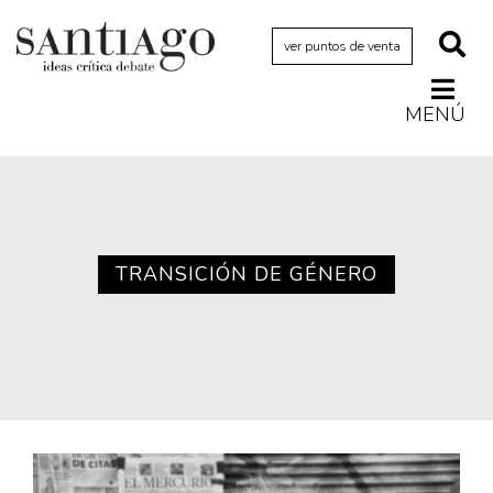
ver puntos de venta
MENÚ
Actualidad
Archivo Cenfoto-UDP
Arquetipos de situación
Artes visuales
TRANSICIÓN DE GÉNERO
Ciencia
Cine y televisión
Ciudad
Cómics
Críticas