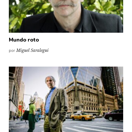
Pensamiento ilustrado
Personaje
Personajes secundarios
Política
Mundo roto
Relecturas
por
Miguel Saralegui
Sociedad
Turismo accidental
Vidas paralelas
Voces y lecturas