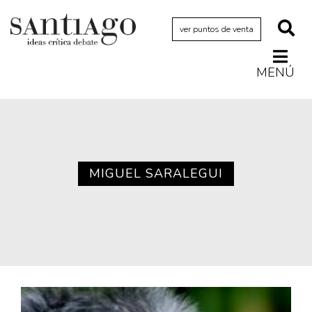
ver puntos de venta
MENÚ
Actualidad
Archivo Cenfoto-UDP
Arquetipos de situación
Artes visuales
MIGUEL SARALEGUI
Ciencia
Cine y televisión
Ciudad
Cómics
Críticas