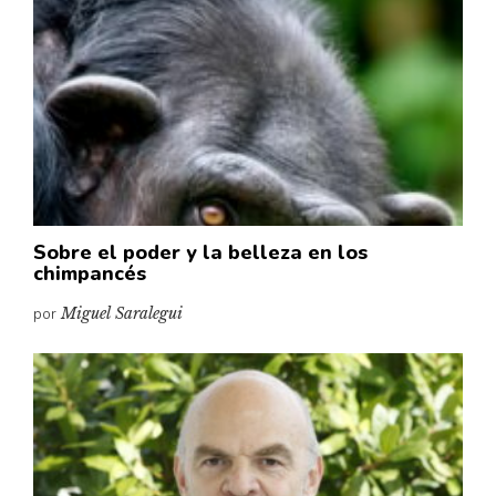
Cultura
Diccionario portátil de la literatura chilena
Documentos
Fragmentos
Gran reserva
Historia
Historia material de los libros
Lagunas mentales
Sobre el poder y la belleza en los
chimpancés
Libros
por
Miguel Saralegui
Libros usados
Literatura
Medioambiente
Narrativas visuales
Pensamiento