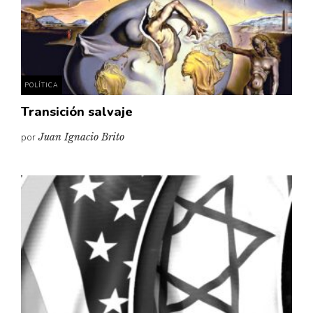
Pensamiento ilustrado
Personaje
Personajes secundarios
Política
POLÍTICA
Relecturas
Transición salvaje
Sociedad
por
Juan Ignacio Brito
Turismo accidental
Vidas paralelas
Voces y lecturas