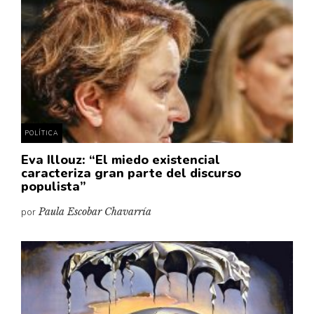
Cultura
Diccionario portátil de la literatura chilena
Documentos
Fragmentos
Gran reserva
Historia
Historia material de los libros
POLÍTICA
Lagunas mentales
Eva Illouz: “El miedo existencial
caracteriza gran parte del discurso
Libros
populista”
Libros usados
por
Paula Escobar Chavarría
Literatura
Medioambiente
Narrativas visuales
Pensamiento