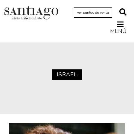
ver puntos de venta
MENÚ
Actualidad
Archivo Cenfoto-UDP
Arquetipos de situación
Artes visuales
ISRAEL
Ciencia
Cine y televisión
Ciudad
Cómics
Críticas