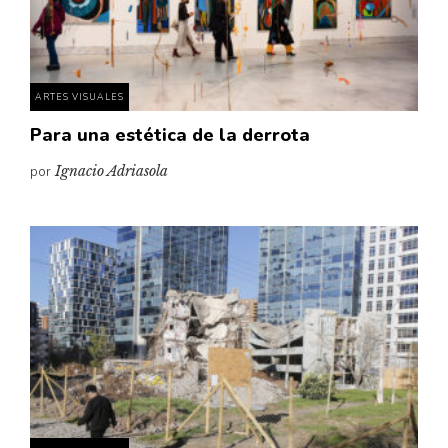
Pensamiento ilustrado
Personaje
Personajes secundarios
ARTES VISUALES
Política
Para una estética de la derrota
Relecturas
por
Ignacio Adriasola
Sociedad
Turismo accidental
Vidas paralelas
Voces y lecturas