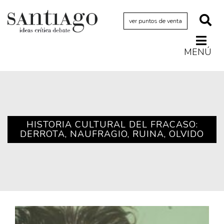
ver puntos de venta
MENÚ
Actualidad
Archivo Cenfoto-UDP
Arquetipos de situación
Artes visuales
HISTORIA CULTURAL DEL FRACASO:
DERROTA, NAUFRAGIO, RUINA, OLVIDO
Ciencia
Cine y televisión
Ciudad
Cómics
Críticas