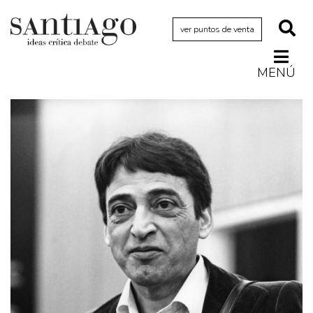
ver puntos de venta
MENÚ
Actualidad
Archivo Cenfoto-UDP
Arquetipos de situación
Artes visuales
Ciencia
Cine y televisión
Ciudad
Cómics
Críticas