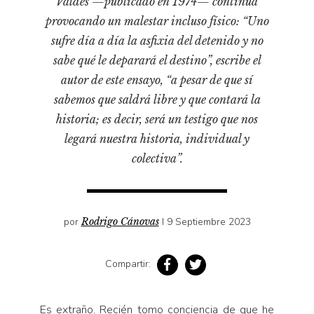
Valdés —publicado en 1974— continúa
Pensamiento ilustrado
provocando un malestar incluso físico: “Uno
Personaje
sufre día a día la asfixia del detenido y no
Personajes secundarios
sabe qué le deparará el destino”, escribe el
Política
autor de este ensayo, “a pesar de que sí
sabemos que saldrá libre y que contará la
Relecturas
historia; es decir, será un testigo que nos
Sociedad
legará nuestra historia, individual y
Turismo accidental
colectiva”.
Vidas paralelas
Voces y lecturas
por
Rodrigo Cánovas
I 9 Septiembre 2023
Compartir:
Es extraño. Recién tomo conciencia de que he