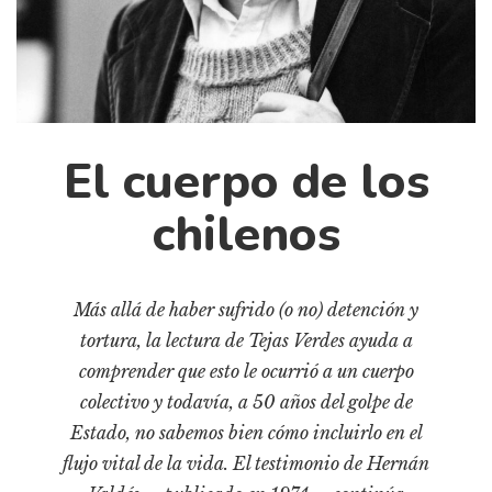
Cultura
Diccionario portátil de la literatura chilena
Documentos
Fragmentos
Gran reserva
El cuerpo de los
Historia
Historia material de los libros
chilenos
Lagunas mentales
Libros
Más allá de haber sufrido (o no) detención y
Libros usados
tortura, la lectura de Tejas Verdes ayuda a
Literatura
comprender que esto le ocurrió a un cuerpo
Medioambiente
colectivo y todavía, a 50 años del golpe de
Estado, no sabemos bien cómo incluirlo en el
Narrativas visuales
flujo vital de la vida. El testimonio de Hernán
Pensamiento