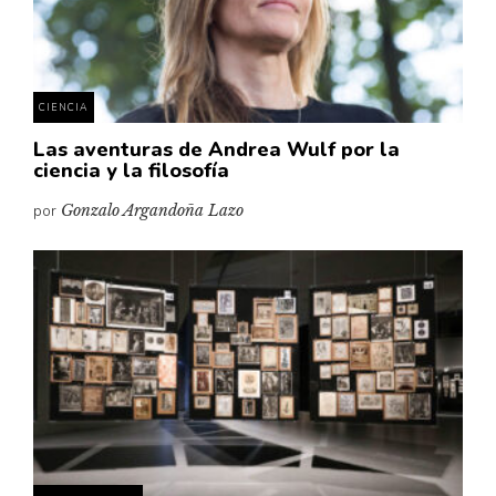
Pensamiento ilustrado
Personaje
Personajes secundarios
CIENCIA
Política
Las aventuras de Andrea Wulf por la
Relecturas
ciencia y la filosofía
Sociedad
por
Gonzalo Argandoña Lazo
Turismo accidental
Vidas paralelas
Voces y lecturas