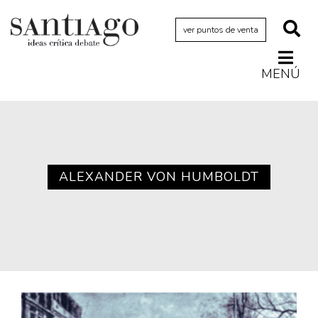
ver puntos de venta
MENÚ
Actualidad
Archivo Cenfoto-UDP
Arquetipos de situación
Artes visuales
ALEXANDER VON HUMBOLDT
Ciencia
Cine y televisión
Ciudad
Cómics
Críticas