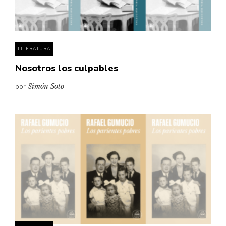
Pensamiento ilustrado
Personaje
Personajes secundarios
LITERATURA
Política
Nosotros los culpables
Relecturas
por
Simón Soto
Sociedad
Turismo accidental
Vidas paralelas
Voces y lecturas