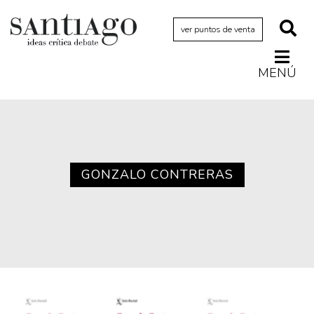
ver puntos de venta
MENÚ
Actualidad
Archivo Cenfoto-UDP
Arquetipos de situación
Artes visuales
GONZALO CONTRERAS
Ciencia
Cine y televisión
Ciudad
Cómics
Críticas