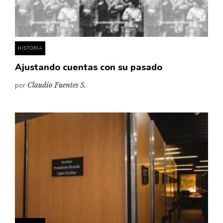
Pensamiento ilustrado
Personaje
Personajes secundarios
HISTORIA
Política
Ajustando cuentas con su pasado
Relecturas
por
Claudio Fuentes S.
Sociedad
Turismo accidental
Vidas paralelas
Voces y lecturas