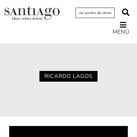
ver puntos de venta
MENÚ
Actualidad
Archivo Cenfoto-UDP
Arquetipos de situación
Artes visuales
RICARDO LAGOS
Ciencia
Cine y televisión
Ciudad
Cómics
Críticas