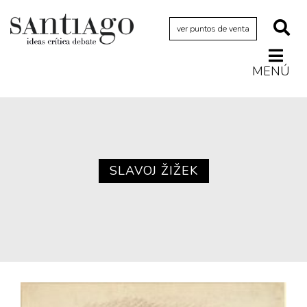
ver puntos de venta
MENÚ
Actualidad
Archivo Cenfoto-UDP
Arquetipos de situación
Artes visuales
SLAVOJ ŽIŽEK
Ciencia
Cine y televisión
Ciudad
Cómics
Críticas