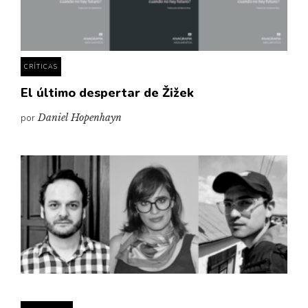
Pensamiento ilustrado
Personaje
Personajes secundarios
CRÍTICAS
Política
El último despertar de Žižek
Relecturas
por
Daniel Hopenhayn
Sociedad
Turismo accidental
Vidas paralelas
Voces y lecturas