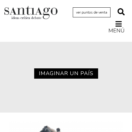
ver puntos de venta
MENÚ
Actualidad
Archivo Cenfoto-UDP
Arquetipos de situación
Artes visuales
IMAGINAR UN PAÍS
Ciencia
Cine y televisión
Ciudad
Cómics
Críticas