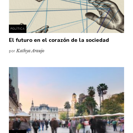
Pensamiento ilustrado
Personaje
Personajes secundarios
POLÍTICA
Política
El futuro en el corazón de la sociedad
Relecturas
por
Kathya Araujo
Sociedad
Turismo accidental
Vidas paralelas
Voces y lecturas