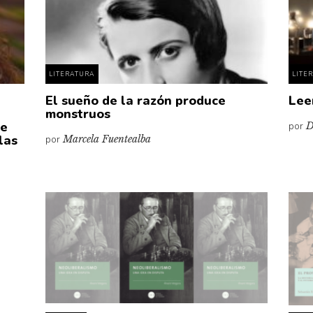
LITERATURA
LITE
El sueño de la razón produce
Leer
monstruos
ue
por
D
las
por
Marcela Fuentealba