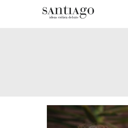
Cultur
Actualidad
Diccio
Archivo Cenfoto-UDP
chilen
Arquetipos de situación
Docum
Artes visuales
Fragm
Ciencia
Gran 
Cine y televisión
Histor
Ciudad
Histor
Cómics
Lagun
Críticas
Libros