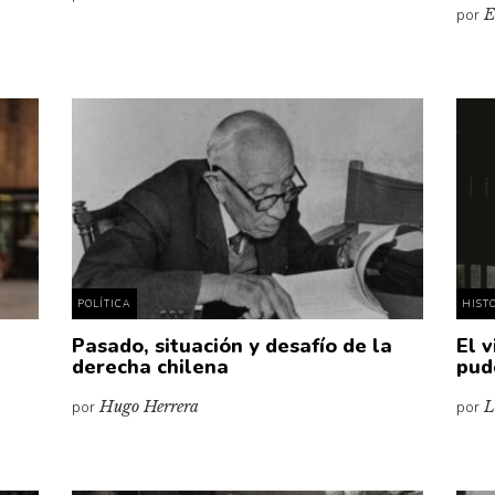
por
E
POLÍTICA
HIST
Pasado, situación y desafío de la
El 
derecha chilena
pud
por
Hugo Herrera
por
L