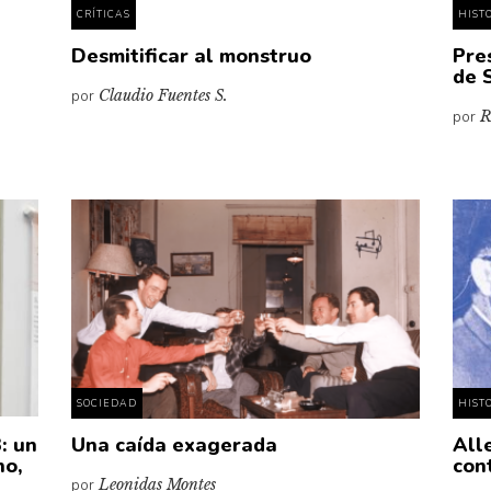
CRÍTICAS
HIST
Desmitificar al monstruo
Pre
de 
por
Claudio Fuentes S.
por
R
SOCIEDAD
HIST
: un
Una caída exagerada
All
no,
con
por
Leonidas Montes