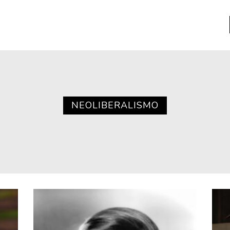
a
Libros usados
nario portátil de la literatura
NEOLIBERALISMO
a
Literatura
entos
Medioambiente
entos
Narrativas visuales
reserva
Pensamiento
ia
Pensamiento ilustrado
ia material de los libros
Personaje
as mentales
Personajes secundarios
Política