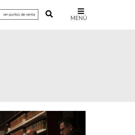
ver puntos de venta
MENÚ
Relecturas
Sociedad
Turismo accidental
Vidas paralelas
Voces y lecturas