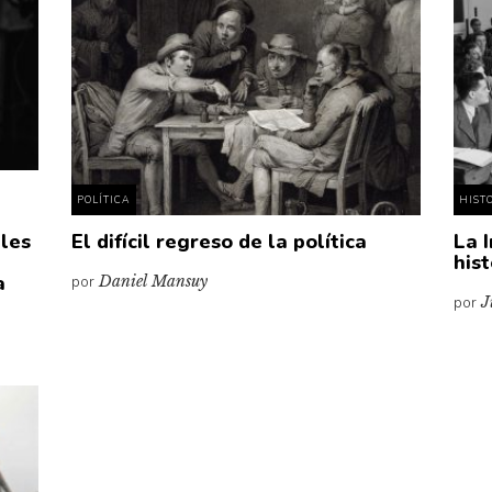
POLÍTICA
HIST
eles
El difícil regreso de la política
La 
his
a
por
Daniel Mansuy
por
J