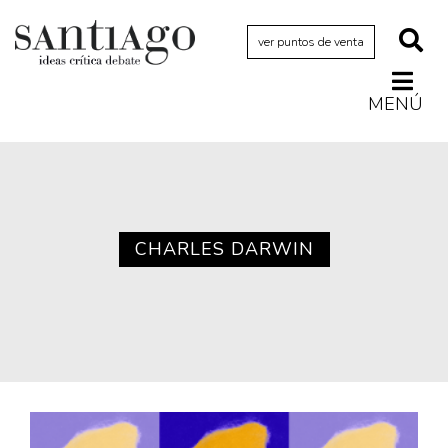
ver puntos de venta
MENÚ
Actualidad
Archivo Cenfoto-UDP
Arquetipos de situación
Artes visuales
CHARLES DARWIN
Ciencia
Cine y televisión
Ciudad
Cómics
Críticas