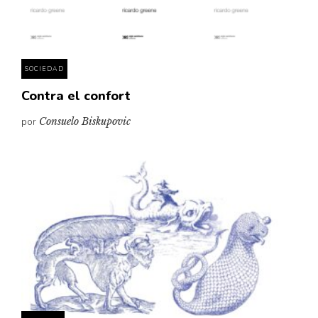
Pensamiento ilustrado
Personaje
Personajes secundarios
SOCIEDAD
Política
Contra el confort
Relecturas
por
Consuelo Biskupovic
Sociedad
Turismo accidental
Vidas paralelas
Voces y lecturas