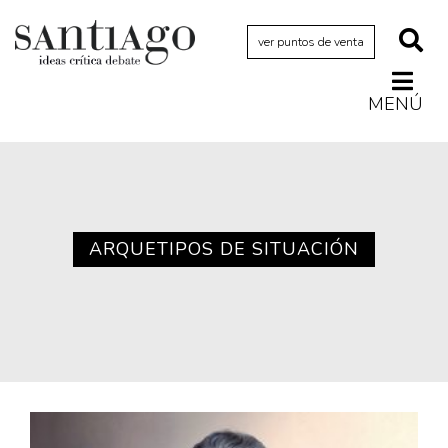
ver puntos de venta
MENÚ
Actualidad
Archivo Cenfoto-UDP
Arquetipos de situación
Artes visuales
ARQUETIPOS DE SITUACIÓN
Ciencia
Cine y televisión
Ciudad
Cómics
Críticas