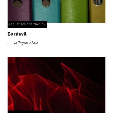
Pensamiento ilustrado
Personaje
Personajes secundarios
ARQUETIPOS DE SITUACIÓN
Política
Bardevil
Relecturas
por
Milagros Abalo
Sociedad
Turismo accidental
Vidas paralelas
Voces y lecturas