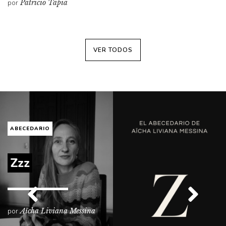
por
Patricio Tapia
VER TODOS
ABECEDARIO
Yo
por
Aïcha Liviana Messina