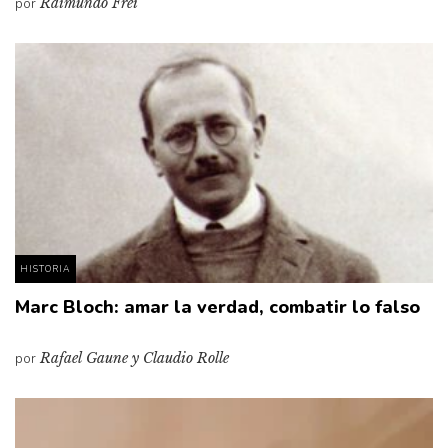
por
Raimundo Frei
Pensamiento ilustrado
Personaje
Personajes secundarios
Política
Relecturas
Sociedad
Turismo accidental
Vidas paralelas
HISTORIA
Voces y lecturas
Marc Bloch: amar la verdad, combatir lo falso
por
Rafael Gaune y Claudio Rolle