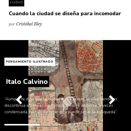
CIUDAD
Cuando la ciudad se diseña para incomodar
por
Cristóbal Bley
PENSAMIENTO ILUSTRADO
Judith Butler
“Sin el tú, ese pronombre indefinido, promiscuo y expansivo,
naufragamos y caemos”.