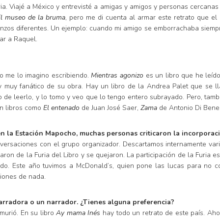
ria. Viajé a México y entrevisté a amigas y amigos y personas cercana
l museo de la bruma
, pero me di cuenta al armar este retrato que el
ienzos diferentes. Un ejemplo: cuando mi amigo se emborrachaba siemp
tar a Raquel.
eo me lo imagino escribiendo.
Mientras agonizo
es un libro que he leíd
Soy muy fanático de su obra. Hay un libro de la Andrea Palet que se 
nto de leerlo, y lo tomo y veo que lo tengo entero subrayado. Pero, ta
on libros como
El entenado
de Juan José Saer,
Zama
de Antonio Di Bene
, en la Estación Mapocho, muchas personas criticaron la incorpora
nversaciones con el grupo organizador. Descartamos internamente vari
paron de la Furia del Libro y se quejaron. La participación de la Furia 
izado. Este año tuvimos a McDonald’s, quien pone las lucas para no 
ciones de nada.
narradora o un narrador. ¿Tienes alguna preferencia?
murió. En su libro
Ay mama Inés
hay todo un retrato de este país. Ahor