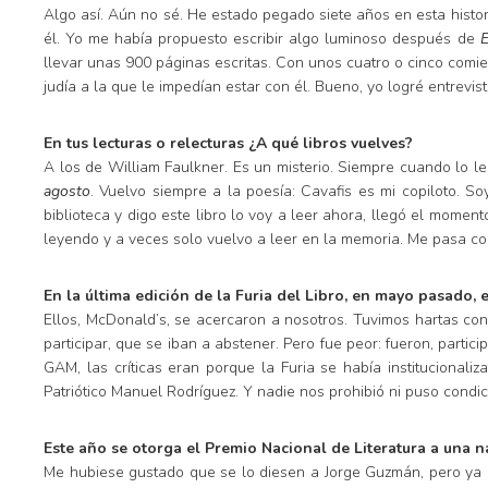
Algo así. Aún no sé. He estado pegado siete años en esta histo
él. Yo me había propuesto escribir algo luminoso después de
E
llevar unas 900 páginas escritas. Con unos cuatro o cinco com
judía a la que le impedían estar con él. Bueno, yo logré entrevis
En tus lecturas o relecturas ¿A qué libros vuelves?
A los de William Faulkner. Es un misterio. Siempre cuando lo l
agosto
. Vuelvo siempre a la poesía: Cavafis es mi copiloto. 
biblioteca y digo este libro lo voy a leer ahora, llegó el mome
leyendo y a veces solo vuelvo a leer en la memoria. Me pasa c
En la última edición de la Furia del Libro, en mayo pasado
Ellos, McDonald’s, se acercaron a nosotros. Tuvimos hartas co
participar, que se iban a abstener. Pero fue peor: fueron, partici
GAM, las críticas eran porque la Furia se había institucional
Patriótico Manuel Rodríguez. Y nadie nos prohibió ni puso condi
Este año se otorga el Premio Nacional de Literatura a una 
Me hubiese gustado que se lo diesen a Jorge Guzmán, pero ya 