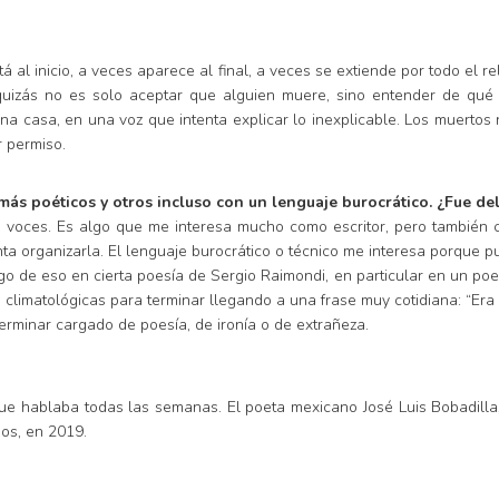
tá al inicio, a veces aparece al final, a veces se extiende por todo e
cil quizás no es solo aceptar que alguien muere, sino entender de q
una casa, en una voz que intenta explicar lo inexplicable. Los muerto
r permiso.
 más poéticos y otros incluso con un lenguaje burocrático. ¿Fue de
as voces. Es algo que me interesa mucho como escritor, pero también 
a organizarla. El lenguaje burocrático o técnico me interesa porque pu
lgo de eso en cierta poesía de Sergio Raimondi, en particular en un p
s climatológicas para terminar llegando a una frase muy cotidiana: “E
erminar cargado de poesía, de ironía o de extrañeza.
ue hablaba todas las semanas. El poeta mexicano José Luis Bobadilla,
ños, en 2019.