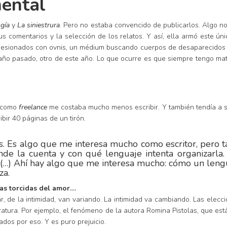
ental
gía
y
La siniestrura
. Pero no estaba convencido de publicarlos. Algo no 
s comentarios y la selección de los relatos. Y así, ella armó este úni
bsesionados con ovnis, un médium buscando cuerpos de desaparecidos 
año pasado, otro de este año. Lo que ocurre es que siempre tengo mate
a como
freelance
me costaba mucho menos escribir. Y también tendía a s
bir 40 páginas de un tirón.
es. Es algo que me interesa mucho como escritor, pero 
nde la cuenta y con qué lenguaje intenta organizarla.
. (…) Ahí hay algo que me interesa mucho: cómo un leng
za.
mas torcidas del amor…
, de la intimidad, van variando. La intimidad va cambiando. Las elec
eratura. Por ejemplo, el fenómeno de la autora Romina Pistolas, que est
cados por eso. Y es puro prejuicio.