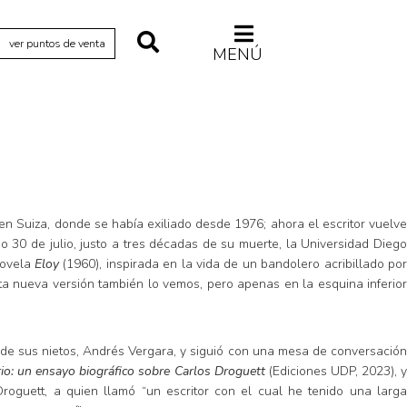
ver puntos de venta
MENÚ
n Suiza, donde se había exiliado desde 1976; ahora el escritor vuelve
o 30 de julio, justo a tres décadas de su muerte, la Universidad Diego
novela
Eloy
(1960), inspirada en la vida de un bandolero acribillado por
 esta nueva versión también lo vemos, pero apenas en la esquina inferior
Relecturas
Sociedad
Turismo accidental
no de sus nietos, Andrés Vergara, y siguió con una mesa de conversación
rio: un ensayo biográfico sobre Carlos Droguett
(Ediciones UDP, 2023), y
Vidas paralelas
oguett, a quien llamó “un escritor con el cual he tenido una larg
Voces y lecturas