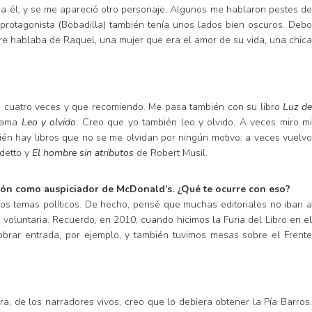
s a él, y se me apareció otro personaje. Algunos me hablaron pestes de
 protagonista (Bobadilla) también tenía unos lados bien oscuros. Deb
re hablaba de Raquel, una mujer que era el amor de su vida, una chica
o cuatro veces y que recomiendo. Me pasa también con su libro
Luz d
llama
Leo y olvido
. Creo que yo también leo y olvido. A veces miro m
mbién hay libros que no se me olvidan por ningún motivo: a veces vuelvo
detto y
El hombre sin atributos
de Robert Musil.
ción como auspiciador de McDonald’s. ¿Qué te ocurre con eso?
os temas políticos. De hecho, pensé que muchas editoriales no iban a
es voluntaria. Recuerdo, en 2010, cuando hicimos la Furia del Libro en el
cobrar entrada, por ejemplo, y también tuvimos mesas sobre el Frente
a, de los narradores vivos, creo que lo debiera obtener la Pía Barros