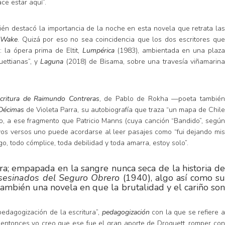
ce estar aquí”.
ién destacó la importancia de la noche en esta novela que retrata la
 Wake
. Quizá por eso no sea coincidencia que los dos escritores qu
 la ópera prima de Eltit,
Lumpérica
(1983), ambientada en una plaz
ettianas”, y
Laguna
(2018) de Bisama, sobre una travesía viñamarin
critura de Raimundo Contreras
, de Pablo de Rokha —poeta tambié
Décimas
de Violeta Parra, su autobiografía que traza “un mapa de Chil
to, a ese fragmento que Patricio Manns (cuya canción “Bandido”, segú
 cuyos versos uno puede acordarse al leer pasajes como “fui dejando mi
, todo cómplice, toda debilidad y toda amarra, estoy solo”.
iera; empapada en la sangre nunca seca de la historia de
sesinados del Seguro Obrero
(1940), algo así como s
también una novela en que la brutalidad y el cariño son
pedagogización de la escritura”,
pedagogización
con la que se refiere a
, entonces yo creo que ese fue el gran aporte de Droguett, romper con