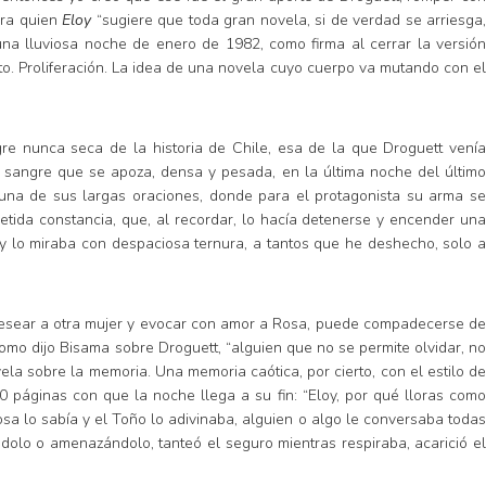
ara quien
Eloy
“sugiere que toda gran novela, si de verdad se arriesga
una lluviosa noche de enero de 1982, como firma al cerrar la versión
o. Proliferación. La idea de una novela cuyo cuerpo va mutando con el
ngre nunca seca de la historia de Chile, esa de la que Droguett venía
 sangre que se apoza, densa y pesada, en la última noche del último
 una de sus largas oraciones, donde para el protagonista su arma se
etida constancia, que, al recordar, lo hacía detenerse y encender una
ía y lo miraba con despaciosa ternura, a tantos que he deshecho, solo a
e desear a otra mujer y evocar con amor a Rosa, puede compadecerse de
omo dijo Bisama sobre Droguett, “alguien que no se permite olvidar, no
la sobre la memoria. Una memoria caótica, por cierto, con el estilo d
0 páginas con que la noche llega a su fin: “Eloy, por qué lloras como
sa lo sabía y el Toño lo adivinaba, alguien o algo le conversaba todas
éndolo o amenazándolo, tanteó el seguro mientras respiraba, acarició el