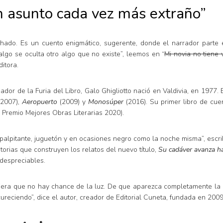
un asunto cada vez más extraño”
achado. Es un cuento enigmático, sugerente, donde el narrador parte
algo se oculta otro algo que no existe”, leemos en “
Mi novia no tiene 
itora.
ndador de la Furia del Libro, Galo Ghigliotto nació en Valdivia, en 1977
2007),
Aeropuerto
(2009) y
Monosúper
(2016). Su primer libro de cu
 Premio Mejores Obras Literarias 2020).
 palpitante, juguetón y en ocasiones negro como la noche misma”, escr
storias que construyen los relatos del nuevo título,
Su cadáver avanza ha
 despreciables.
iera que no hay chance de la luz. De que aparezca completamente la 
reciendo”, dice el autor, creador de Editorial Cuneta, fundada en 2009