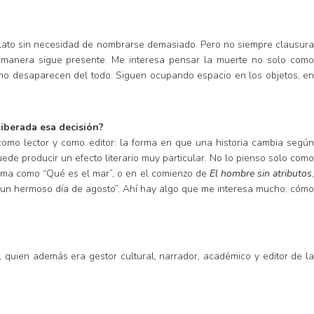
l relato sin necesidad de nombrarse demasiado. Pero no siempre clausura
ué manera sigue presente. Me interesa pensar la muerte no solo como
s no desaparecen del todo. Siguen ocupando espacio en los objetos, en
liberada esa decisión?
como lector y como editor: la forma en que una historia cambia según
ede producir un efecto literario muy particular. No lo pienso solo como
oema como “Qué es el mar”, o en el comienzo de
El hombre sin atributos
ra un hermoso día de agosto”. Ahí hay algo que me interesa mucho: cómo
 quien además era gestor cultural, narrador, académico y editor de la