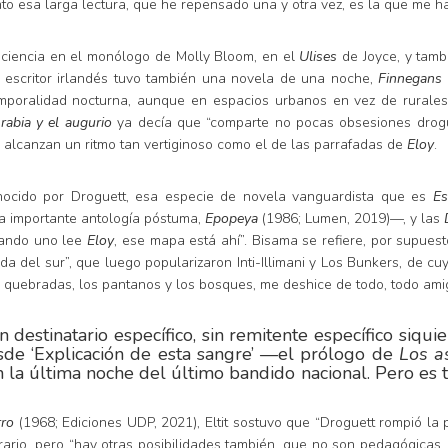
anto esa larga lectura, que he repensado una y otra vez, es la que me ha
nciencia en el monólogo de Molly Bloom, en el
Ulises
de Joyce, y tamb
l escritor irlandés tuvo también una novela de una noche,
Finnegans
mporalidad nocturna, aunque en espacios urbanos en vez de rurales:
rabia y el augurio
ya decía que “comparte no pocas obsesiones drogu
 alcanzan un ritmo tan vertiginoso como el de las parrafadas de
Eloy
.
onocido por Droguett, esa especie de novela vanguardista que es
Es
na importante antología póstuma,
Epopeya
(1986; Lumen, 2019)—, y las
uando uno lee
Eloy
, ese mapa está ahí”. Bisama se refiere, por supues
liada del sur”, que luego popularizaron Inti-Illimani y Los Bunkers, de
 quebradas, los pantanos y los bosques, me deshice de todo, todo amigo
 destinatario específico, sin remitente específico siqu
sde ‘Explicación de esta sangre’ —el prólogo de
Los a
 la última noche del último bandido nacional. Pero es 
rro
(1968; Ediciones UDP, 2021), Eltit sostuvo que “Droguett rompió la 
rario, pero “hay otras posibilidades también, que no son pedagógicas