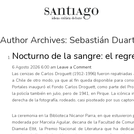
Author Archives: Sebastián Duar
Cultur
Nocturno de la sangre: el reg
Actualidad
Diccio
Archivo Cenfoto-UDP
chilen
6 Agosto 2026 6:00 am
Leave a Comment
Las cenizas de Carlos Droguett (1912-1996) fueron repatriadas 
Arquetipos de situación
Docum
a Chile de otro modo, ya que al fin queda disponible para cons
Artes visuales
Fragm
Portales inauguró el Fondo Carlos Droguett, como parte del Pr
la policía también en julio, pero de 1941, en Pirque. La icónica 
Ciencia
Gran 
derecha de la fotografía, rodeado, casi pisoteado por sus captor
Cine y televisión
Histor
Ciudad
Histor
La ceremonia en la Biblioteca Nicanor Parra, en que estuvieron 
moderada por Marcela Aguilar, decana de la Facultad de Comuni
Cómics
Lagun
Diamela Eltit, la Premio Nacional de Literatura que ha dedi
Críticas
Libros