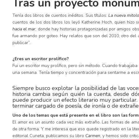
Tras un proyecto monum
Tenía dos libros de cuentos inéditos. Sus títulos:
La nueva mitolo
cuentos de los dos libros los leyó Katherine Hoch, quien hizo su
hacia el mar
, donde hay historias protagonizadas por amigos o
fue armando por goteo. Hay relatos que son del 2010, otro del 
publicar”.
¿Eres un escritor prolífico?
Fui un escritor muy prolífico, pero sin método. Cuando trabajab
una semana. Tenía tiempo y concentración para sentarme a escri
Siempre busco explotar la posibilidad de las voc
historia cambia según quién la cuenta, desde dó
puede producir un efecto literario muy particular
terminar cargado de poesía, de ironía o de extrañe
Uno de los temas que está presente en el libro son las for
El amor es un asunto cada vez más extraño. Las formas de amar
de otra forma. Y me interesa que eso quede registrado en la lit
editorial Cuneta, publicamos su libro
Carmen
, y hemos sido criti