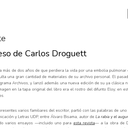
te
a
reso de Carlos Droguett
Libros usados
nario portátil de la literatura
a
Literatura
a más de dos años de que perdiera la vida por una embolia pulmonar e
entos
Medioambiente
ulta una gran cantidad de materiales de su archivo personal. El pasad
entos
Narrativas visuales
ograma Archivos, y lanzó además una nueva edición de su ya clásica 
imagen en la tapa original del libro era el rostro del difunto Eloy; en
reserva
Pensamiento
es.
ia
Pensamiento ilustrado
ia material de los libros
Personaje
presentes varios familiares del escritor, partió con las palabras de u
cación y Letras UDP, entre Álvaro Bisama, autor de
La rabia y el augu
as mentales
Personajes secundarios
cado varios ensayos —incluido uno para
esta revista
— a la obra de Dr
Política