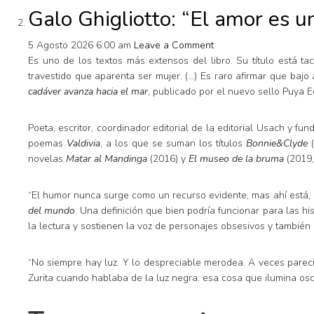
Galo Ghigliotto: “El amor es 
5 Agosto 2026 6:00 am
Leave a Comment
Es uno de los textos más extensos del libro. Su título está t
travestido que aparenta ser mujer. (…) Es raro afirmar que bajo 
cadáver avanza hacia el mar
, publicado por el nuevo sello Puya Ed
Poeta, escritor, coordinador editorial de la editorial Usach y fu
poemas
Valdivia
, a los que se suman los títulos
Bonnie&Clyde
(
novelas
Matar al Mandinga
(2016) y
El museo de la bruma
(2019,
“El humor nunca surge como un recurso evidente, mas ahí está,
del mundo
. Una definición que bien podría funcionar para las hi
la lectura y sostienen la voz de personajes obsesivos y también
“No siempre hay luz. Y lo despreciable merodea. A veces parec
Zurita cuando hablaba de la luz negra: esa cosa que ilumina oscu