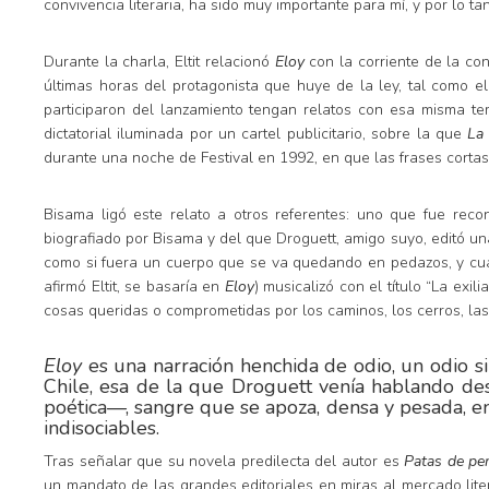
convivencia literaria, ha sido muy importante para mí, y por lo t
Durante la charla, Eltit relacionó
Eloy
con la corriente de la co
últimas horas del protagonista que huye de la ley, tal como e
participaron del lanzamiento tengan relatos con esa misma te
dictatorial iluminada por un cartel publicitario, sobre la que
La 
durante una noche de Festival en 1992, en que las frases cortas
Bisama ligó este relato a otros referentes: uno que fue rec
biografiado por Bisama y del que Droguett, amigo suyo, editó u
como si fuera un cuerpo que se va quedando en pedazos, y c
afirmó Eltit, se basaría en
Eloy
) musicalizó con el título “La exi
cosas queridas o comprometidas por los caminos, los cerros, las
Eloy
es una narración henchida de odio, un odio sin
Chile, esa de la que Droguett venía hablando de
poética—, sangre que se apoza, densa y pesada, en
indisociables.
Tras señalar que su novela predilecta del autor es
Patas de pe
un mandato de las grandes editoriales en miras al mercado lite