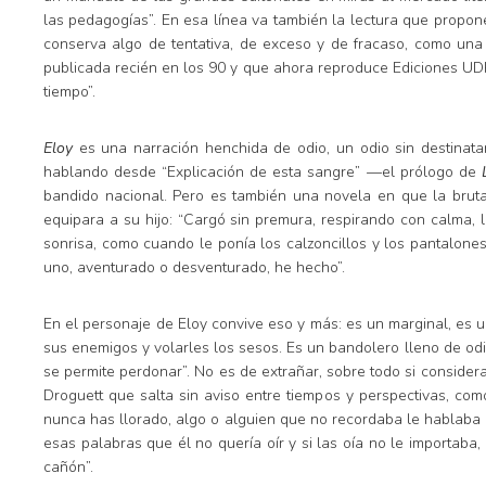
las pedagogías”. En esa línea va también la lectura que propon
conserva algo de tentativa, de exceso y de fracaso, como una 
publicada recién en los 90 y que ahora reproduce Ediciones UDP
tiempo”.
Eloy
es una narración henchida de odio, un odio sin destinata
hablando desde “Explicación de esta sangre” —el prólogo de
bandido nacional. Pero es también una novela en que la bruta
equipara a su hijo: “Cargó sin premura, respirando con calma, 
sonrisa, como cuando le ponía los calzoncillos y los pantalones 
uno, aventurado o desventurado, he hecho”.
En el personaje de Eloy convive eso y más: es un marginal, es 
sus enemigos y volarles los sesos. Es un bandolero lleno de odi
se permite perdonar”. No es de extrañar, sobre todo si conside
Droguett que salta sin aviso entre tiempos y perspectivas, com
nunca has llorado, algo o alguien que no recordaba le hablaba h
esas palabras que él no quería oír y si las oía no le importaba
cañón”.