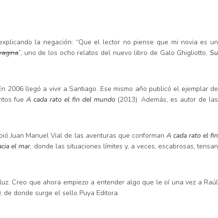
 explicando la negación: “Que el lector no piense que mi novia es un
vagina
”, uno de los ocho relatos del nuevo libro de Galo Ghigliotto,
S
. En 2006 llegó a vivir a Santiago. Ese mismo año publicó el ejemplar de
entos fue
A cada rato el fin del mundo
(2013). Además, es autor de las
ibió Juan Manuel Vial de las aventuras que conforman
A cada rato el fi
cia el mar
, donde las situaciones límites y, a veces, escabrosas, tensan
luz. Creo que ahora empiezo a entender algo que le oí una vez a Raúl
, de donde surge el sello Puya Editora.