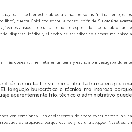
cuajaba. “Hice leer estos libros a varias personas. Y, finalmente, estos
co libro”, cuenta Ghigliotto sobre la construcción de
Su cadáver avanz
y jóvenes ansiosos de un amor no correspondido. “Fue un libro que s
rial disperso, inédito, y el hecho de ser editor no siempre me anima a
er más obsesivo: me metía en un tema y escribía o investigaba durant
también como lector y como editor: la forma en que una
 El lenguaje burocrático o técnico me interesa porque
uaje aparentemente frío, técnico o administrativo puede
ciones van cambiando. Los adolescentes de ahora experimentan la vida
á rodeado de prejuicios, porque escribe y fue una
stripper
. Nosotros, e