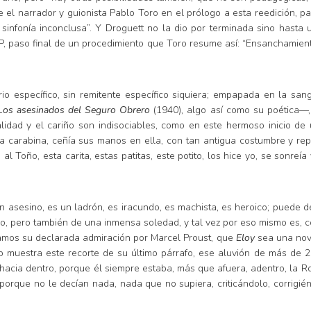
e el narrador y guionista Pablo Toro en el prólogo a esta reedición, p
sinfonía inconclusa”. Y Droguett no la dio por terminada sino hasta 
, paso final de un procedimiento que Toro resume así: “Ensanchamient
rio específico, sin remitente específico siquiera; empapada en la sa
Los asesinados del Seguro Obrero
(1940), algo así como su poética—,
lidad y el cariño son indisociables, como en este hermoso inicio de
la carabina, ceñía sus manos en ella, con tan antigua costumbre y rep
al Toño, esta carita, estas patitas, este potito, los hice yo, se sonre
un asesino, es un ladrón, es iracundo, es machista, es heroico; pued
o, pero también de una inmensa soledad, y tal vez por eso mismo es, c
ramos su declarada admiración por Marcel Proust, que
Eloy
sea una nove
o muestra este recorte de su último párrafo, ese aluvión de más de 2
acia dentro, porque él siempre estaba, más que afuera, adentro, la Ro
, porque no le decían nada, nada que no supiera, criticándolo, corrigi